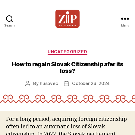
Search
Menu
ZIP
Citizenship
Categories
UNCATEGORIZED
How to regain Slovak Citizenship afer its
loss?
By
husovec
October 26, 2024
Post
Post
author
date
For a long period, acquiring foreign citizenship
often led to an automatic loss of Slovak
citizenship. In 2022, the Slovak parliament