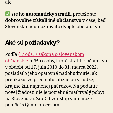
ale
ste ho automaticky stratili
, pretože ste
dobrovoľne získali iné občianstvo
v čase, keď
Slovensko neumožňovalo dvojité občianstvo
Aké sú požiadavky?
Podľa
§ 7 ods. 7 zákona o slovenskom
občianstve
môžu osoby, ktoré stratili občianstvo
v období od 17. júla 2010 do 31. marca 2022,
požiadať o jeho opätovné nadobudnutie, ak
preukážu, že pred naturalizáciou v cudzej
krajine žili najmenej päť rokov. Na podanie
novej žiadosti nie je potrebné mať trvalý pobyt
na Slovensku. Zip-Citizenship vám môže
pomôcť s týmto procesom.