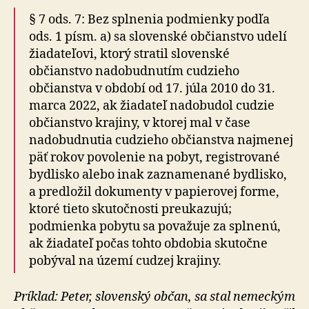
§ 7 ods. 7: Bez splnenia podmienky podľa
ods. 1 písm. a) sa slovenské občianstvo udelí
žiadateľovi, ktorý stratil slovenské
občianstvo nadobudnutím cudzieho
občianstva v období od 17. júla 2010 do 31.
marca 2022, ak žiadateľ nadobudol cudzie
občianstvo krajiny, v ktorej mal v čase
nadobudnutia cudzieho občianstva najmenej
päť rokov povolenie na pobyt, registrované
bydlisko alebo inak zaznamenané bydlisko,
a predložil dokumenty v papierovej forme,
ktoré tieto skutočnosti preukazujú;
podmienka pobytu sa považuje za splnenú,
ak žiadateľ počas tohto obdobia skutočne
pobýval na území cudzej krajiny.
Príklad: Peter, slovenský občan, sa stal nemeckým